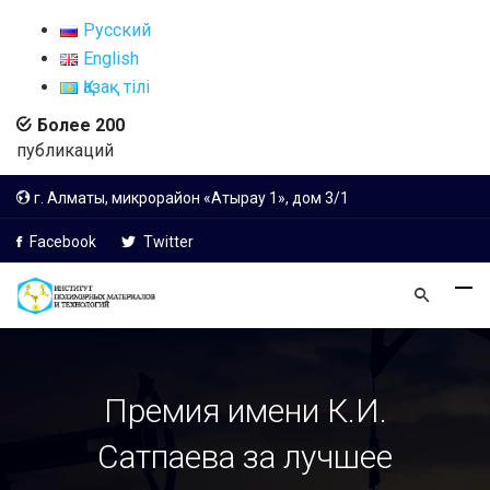
Русский
English
Қазақ тілі
Более 200
публикаций
г. Алматы, микрорайон «Атырау 1», дом 3/1
Facebook
Twitter
Премия имени К.И.
Сатпаева за лучшее