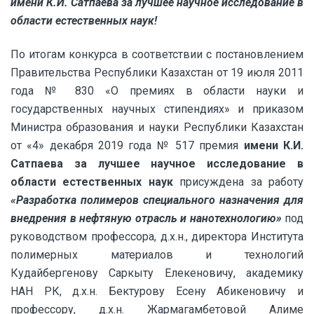
имени К.И. Сатпаева
за лучшее научное исследование в
области естественных наук!
По итогам конкурса в соответствии с постановлением
Правительства Республики Казахстан от 19 июля 2011
года № 830 «О премиях в области науки и
государственных научных стипендиях» и приказом
Министра образования и науки Республики Казахстан
от «4» декабря 2019 года № 517 премия
имени К.И.
Сатпаева
за лучшее научное исследование в
области естественных наук
присуждена за работу
«
Разработка полимеров специального назначения для
внедрения в нефтяную отрасль и нанотехнологию
»
под
руководством профессора, д.х.н., директора Института
полимерных материалов и технологий
Кудайбергенову Саркыту Елекеновичу, академику
НАН РК, д.х.н. Бектурову Есену Абикеновичу и
профессору, д.х.н. Жармагамбетовой Алиме