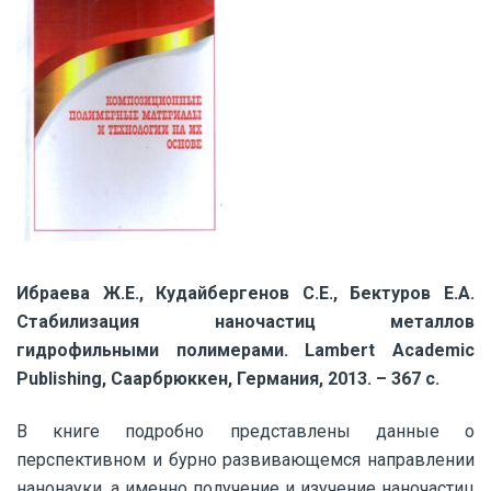
Ибраева Ж.Е., Кудайбергенов С.Е., Бектуров Е.А.
Стабилизация наночастиц металлов
гидрофильными полимерами. Lambert Academic
Publishing, Саарбрюккен, Германия, 2013. – 367 с.
В книге подробно представлены данные о
перспективном и бурно развивающемся направлении
нанонауки, а именно получение и изучение наночастиц