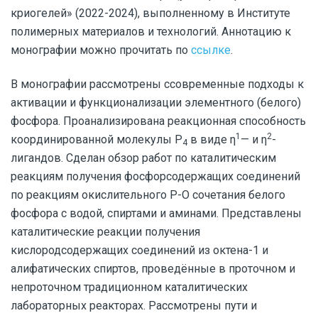
криогелей» (2022-2024), выполненному в Институте
полимерных материалов и технологий. Аннотацию к
монографии можно прочитать по
ссылке
.
В монографии рассмотрены cсовременные подходы к
активации и функционализации элементного (белого)
фосфора. Проанализирована реакционная способность
1
2
координированной молекулы Р
в виде
η
— и
η
-
4
лигандов. Сделан обзор работ по каталитическим
реакциям получения фосфорсодержащих соединений
по реакциям окислительного Р-О сочетания белого
фосфора с водой, спиртами и аминами. Представлены
каталитические реакции получения
кислородсодержащих соединений из октена-1 и
алифатических спиртов, проведённые в проточном и
непроточном традиционном каталитических
лабораторных реакторах. Рассмотрены пути и